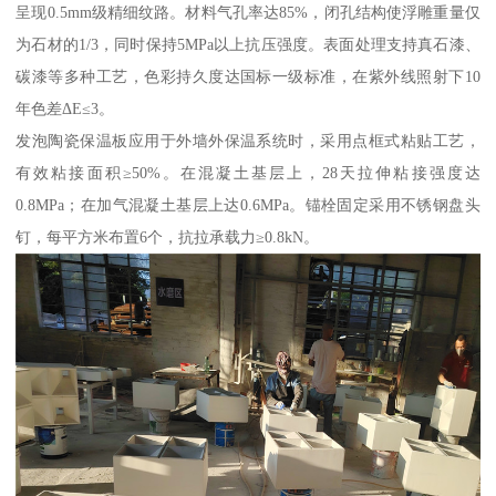
呈现0.5mm级精细纹路。材料气孔率达85%，闭孔结构使浮雕重量仅
为石材的1/3，同时保持5MPa以上抗压强度。表面处理支持真石漆、
碳漆等多种工艺，色彩持久度达国标一级标准，在紫外线照射下10
年色差ΔE≤3。
发泡陶瓷保温板应用于外墙外保温系统时，采用点框式粘贴工艺，
有效粘接面积≥50%。在混凝土基层上，28天拉伸粘接强度达
0.8MPa；在加气混凝土基层上达0.6MPa。锚栓固定采用不锈钢盘头
钉，每平方米布置6个，抗拉承载力≥0.8kN。