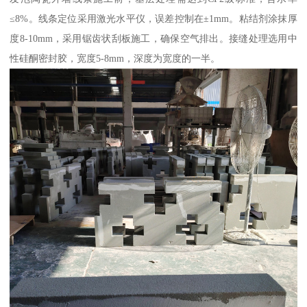
≤8%。线条定位采用激光水平仪，误差控制在±1mm。粘结剂涂抹厚
度8-10mm，采用锯齿状刮板施工，确保空气排出。接缝处理选用中
性硅酮密封胶，宽度5-8mm，深度为宽度的一半。