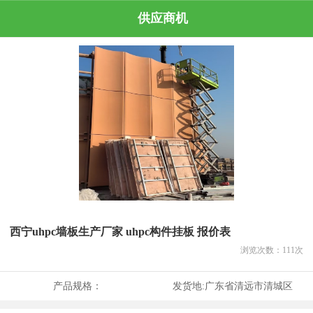
供应商机
西宁uhpc墙板生产厂家 uhpc构件挂板 报价表
浏览次数：
111
次
产品规格：
发货地:
广东省清远市清城区