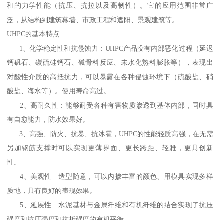
和的力学性能（抗压、抗拉以及高韧性）。它的应用范围非常广
泛，从结构到建筑幕墙、市政工程和遮阳、景观建筑等。
UHPC的基本特点
1、化学稳定性和抗侵蚀力：UHPC产品没有内部恶化过程（延迟
钙矾石、碳硫硅钙石、碱骨料反应、未水化熟料膨胀等），表现出
对酸性介质的高抵抗力，可以暴露在各种侵蚀环境下（硫酸盐、硝
酸盐、海水等）。使用寿命高过。
2、高耐久性：能够耐受各种有害物质渗透到基体内部，同时具
有自愈能力，防水效果好。
3、高强、防火、抗暴、抗冰雹，UHPC的性能轻质高强，在无需
另加钢筋支撑时可以实现更薄界面、更长跨距、轻雅，更具创新
性。
4、美观性：造型随意，可以内掺丰富的颜色、用模具实现多样
质地，具有良好的表现效果。
5、延展性：水泥基材与金属纤维和有机纤维的结合实现了抗压
强度和抗压强度和抗折强度的有机平衡。