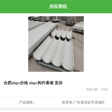
供应商机
合肥uhpc价格 uhpc构件幕墙 直供
浏览次数：
108
次
产品规格：
发货地:
广东省清远市清城区