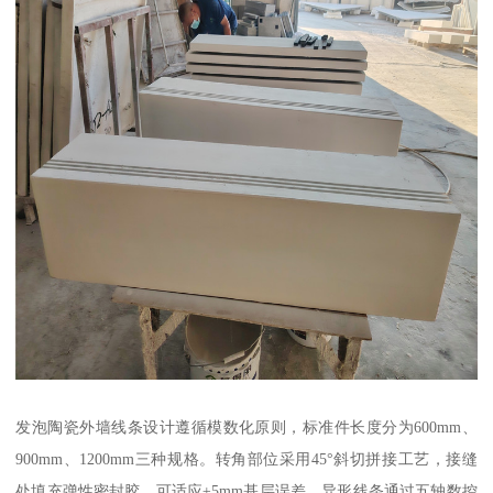
发泡陶瓷外墙线条设计遵循模数化原则，标准件长度分为600mm、
900mm、1200mm三种规格。转角部位采用45°斜切拼接工艺，接缝
处填充弹性密封胶，可适应±5mm基层误差。异形线条通过五轴数控