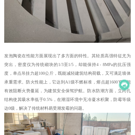
发泡陶瓷在性能方面展现出了多方面的特性。其轻质高强特征尤为
突出，密度仅为传统砌块的1/3至1/5，却能保持4 - 8MPa的抗压强
度，单点吊挂力超100公斤，既能减轻建筑结构荷载，又可满足墙体
承重需求。防火性能上，它达到A1级不燃标准，熔点超1600℃，能
有效阻断火势蔓延，为建筑安全保驾护航。防水防潮方面，立闭孔
结构使其吸水率低于0.5%，在潮湿环境中无冷凝水积聚，防霉等级
达0级，解决了传统材料易受潮发霉的问题。