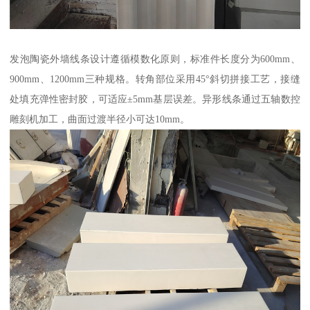
发泡陶瓷外墙线条设计遵循模数化原则，标准件长度分为600mm、
900mm、1200mm三种规格。转角部位采用45°斜切拼接工艺，接缝
处填充弹性密封胶，可适应±5mm基层误差。异形线条通过五轴数控
雕刻机加工，曲面过渡半径小可达10mm。