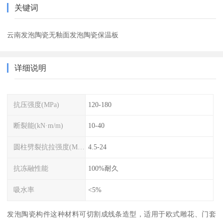
关键词
云南发泡陶瓷无釉面发泡陶瓷保温板
详细说明
抗压强度(MPa)
120-180
断裂能(kN·m/m)
10-40
圆柱劈裂抗拉强度(MPa)
4.5-24
抗冻融性能
100%耐久
吸水率
<5%
发泡陶瓷构件这种材料可切割成线条造型，适用于欧式雕花、门套