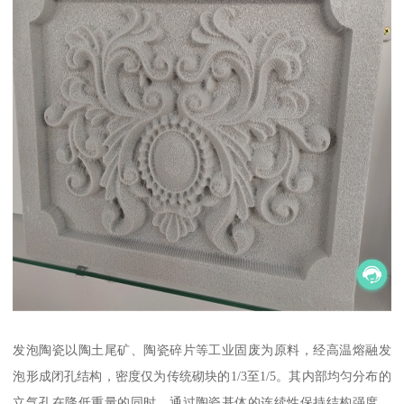
发泡陶瓷以陶土尾矿、陶瓷碎片等工业固废为原料，经高温熔融发
泡形成闭孔结构，密度仅为传统砌块的1/3至1/5。其内部均匀分布的
立气孔在降低重量的同时，通过陶瓷基体的连续性保持结构强度，