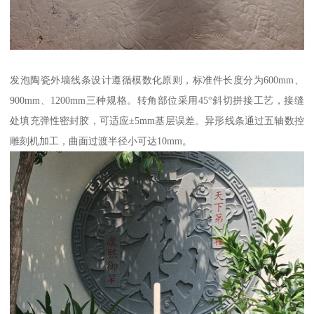
发泡陶瓷外墙线条设计遵循模数化原则，标准件长度分为600mm、
900mm、1200mm三种规格。转角部位采用45°斜切拼接工艺，接缝
处填充弹性密封胶，可适应±5mm基层误差。异形线条通过五轴数控
雕刻机加工，曲面过渡半径小可达10mm。