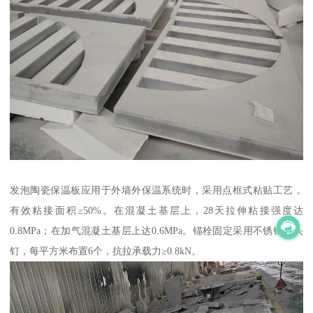
发泡陶瓷保温板应用于外墙外保温系统时，采用点框式粘贴工艺，
有效粘接面积≥50%。在混凝土基层上，28天拉伸粘接强度达
0.8MPa；在加气混凝土基层上达0.6MPa。锚栓固定采用不锈钢盘头
钉，每平方米布置6个，抗拉承载力≥0.8kN。