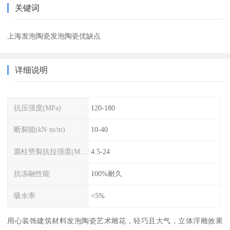
关键词
上海发泡陶瓷发泡陶瓷优缺点
详细说明
抗压强度(MPa)
120-180
断裂能(kN·m/m)
10-40
圆柱劈裂抗拉强度(MPa)
4.5-24
抗冻融性能
100%耐久
吸水率
<5%
用心装饰建筑材料发泡陶瓷艺术雕花，轻巧且大气，立体浮雕效果