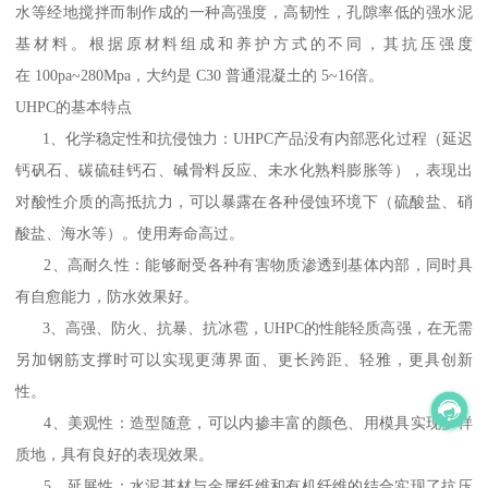
水等经地搅拌而制作成的一种高强度，高韧性，孔隙率低的强水泥
基材料。根据原材料组成和养护方式的不同，其抗压强度
在 100pa~280Mpa，大约是 C30 普通混凝土的 5~16倍。
UHPC的基本特点
1、化学稳定性和抗侵蚀力：UHPC产品没有内部恶化过程（延迟
钙矾石、碳硫硅钙石、碱骨料反应、未水化熟料膨胀等），表现出
对酸性介质的高抵抗力，可以暴露在各种侵蚀环境下（硫酸盐、硝
酸盐、海水等）。使用寿命高过。
2、高耐久性：能够耐受各种有害物质渗透到基体内部，同时具
有自愈能力，防水效果好。
3、高强、防火、抗暴、抗冰雹，UHPC的性能轻质高强，在无需
另加钢筋支撑时可以实现更薄界面、更长跨距、轻雅，更具创新
性。
4、美观性：造型随意，可以内掺丰富的颜色、用模具实现多样
质地，具有良好的表现效果。
5、延展性：水泥基材与金属纤维和有机纤维的结合实现了抗压