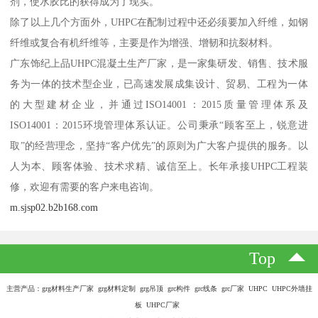
剂，使水胶比的获得成为了现实。
除了以上几个方面外，UHPC在配制过程中还必须要加入纤维，如钢
纤维或复合有机纤维等，主要是作为增强、增韧和抗裂材料。
广东饰纪上品UHPC混凝土生产厂家，是一家集研发、销售、技术服
务为一体的技术型企业，已高速发展成集设计、贸易、工程为一体
的大型建材企业，并通过ISO14001：2015质量管理体系及
ISO14001：2015环境管理体系认证。公司秉承“顾客至上，锐意进
取”的经营理念，坚持“客户优先”的原则为广大客户提供的服务。以
人为本、顾客体验、技术求精、诚信至上。长年承接UHPC工程装
修，欢迎有需要的客户来电咨询。
m.sjsp02.b2b168.com
Top
主营产品：grg材料生产厂家 grg材料定制 grg吊顶 grc构件 grc线条 grc厂家 UHPC UHPC外墙挂
板 UHPC厂家