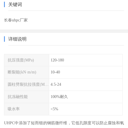
关键词
长春uhpc厂家
详细说明
抗压强度(MPa)
120-180
断裂能(kN·m/m)
10-40
圆柱劈裂抗拉强度(MPa)
4.5-24
抗冻融性能
100%耐久
吸水率
<5%
UHPC中添加了短而细的钢筋微纤维，它低孔隙度可以防止腐蚀和氧