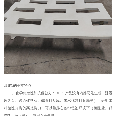
UHPC的基本特点
1、化学稳定性和抗侵蚀力：UHPC产品没有内部恶化过程（延迟
钙矾石、碳硫硅钙石、碱骨料反应、未水化熟料膨胀等），表现出
对酸性介质的高抵抗力，可以暴露在各种侵蚀环境下（硫酸盐、硝
酸盐、海水等）。使用寿命高过。