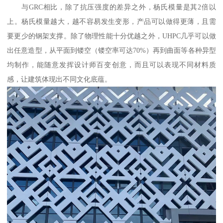
与GRC相比，除了抗压强度的差异之外，杨氏模量是其2倍以
上。杨氏模量越大，越不容易发生变形，产品可以做得更薄，且需
要更少的钢架支撑。除了物理性能十分优越之外，UHPC几乎可以做
出任意造型，从平面到镂空（镂空率可达70%）再到曲面等各种异型
均制作，能随意发挥设计师百变创意，而且可以表现不同材料质
感，让建筑体现出不同文化底蕴。