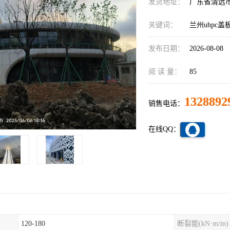
发货地址：
广东省清远
关键词：
兰州uhpc
发布日期：
2026-08-08
阅 读 量：
85
1328892
销售电话：
在线QQ：
120-180
断裂能(kN·m/m)