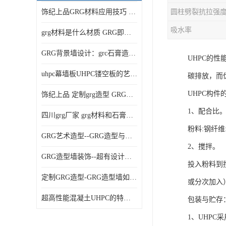
饰纪上品GRG材料应用技巧 如何在工程中实现装饰效果
吸水率
grg材料是什么材质 GRG即玻璃纤维增强石膏
GRG背景墙设计：grc石膏造型的创意灵感集
UHPC的
uhpc幕墙板UHPC镂空板的艺术：UHPC材质的革新力量
碳排放，而
UHPC构件
饰纪上品 定制grg造型 GRG吊材料特性与厚度
1、配合比
四川grg厂家 grg材料和石膏的区别
粉料:钢纤维:
GRG艺术造型--GRG造型与会展中心装饰空间的**碰撞
2、搅拌。
GRG造型墙装饰--超有设计感的网红打卡餐厅GRG造型墙面
投入粉料到
定制GRG造型-GRG造型墙如何上颜色
或分次加入
超高性能混凝土UHPC的特点和UHPC技术要求
包装与贮存
1、UHPC