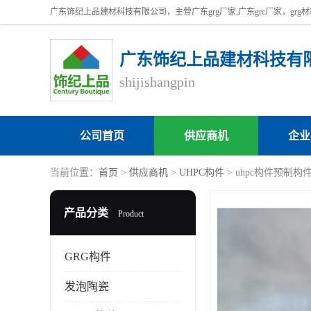
广东饰纪上品建材科技有
shijishangpin
公司首页
供应商机
企业
当前位置：
首页
>
供应商机
>
UHPC构件
> uhpc构件预制构
产品分类
Product
GRG构件
发泡陶瓷