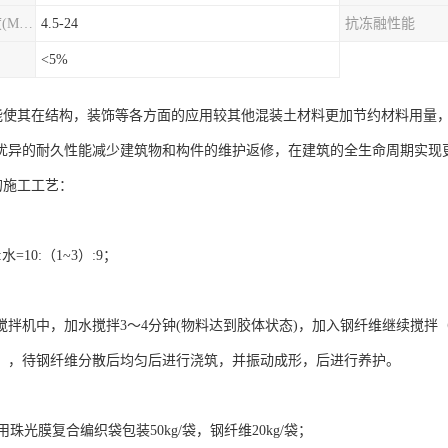
圆柱劈裂抗拉强度(MPa)
4.5-24
抗冻融性能
<5%
性能使其在结构，装饰等各方面的应用较其他混装土材料更加节约材料用量
优异的耐久性能减少建筑物和构件的维护返修，在建筑的全生命周期实现
的施工工艺：
。
水=10:（1~3）:9；
搅拌机中，加水搅拌3～4分钟(物料达到胶体状态)，加入钢纤维继续搅拌
），待钢纤维分散后均匀后进行浇筑，并振动成形，后进行养护。
：
采用珠光膜复合编织袋包装50kg/袋，钢纤维20kg/袋；