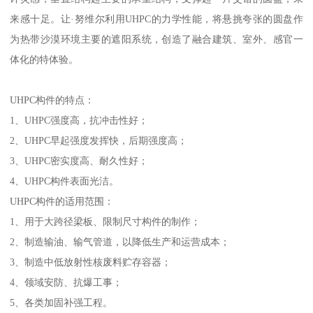
开放于2019年的卡塔尔博物馆，以“沙漠玫瑰”这一特的自然意向为设
计灵感，垂直结构起主要的承重结构，支撑起一片交错的圆盘，未
来感十足。让·努维尔利用UHPC的力学性能，将悬挑夸张的圆盘作