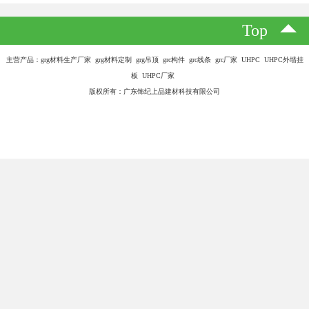
UHPC构件的特点：
1、UHPC强度高，抗冲击性好；
2、UHPC早起强度发挥快，后期强度高；
3、UHPC密实度高、耐久性好；
4、UHPC构件表面光洁。
UHPC构件的适用范围：
1、用于大跨径梁板、限制尺寸构件的制作；
2、制造输油、输气管道，以降低生产和运营成本；
3、制造中低放射性核废料贮存容器；
4、领域安防、抗爆工事；
5、各类加固补强工程。