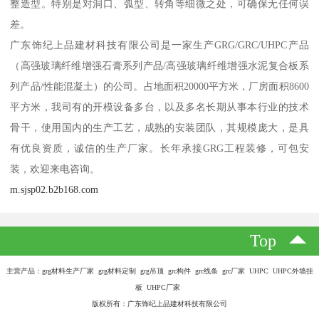
整造型。特别是对洞口、弧型、转角等细微之处，可确保无任何误
差。
广东饰纪上品建材科技有限公司是一家生产GRG/GRC/UHPC产品
（高强玻璃纤维增强石膏系列产品/高强玻璃纤维增强水泥复合板系
列产品/性能混凝土）的公司。占地面积20000平方米，厂房面积8600
平方米，我司有的开模设备多台，以及多名长期从事本行业的技术
骨干，使用国内的生产工艺，成熟的安装团队，其规模庞大，是具
有优良资质，诚信的生产厂家。长年承接GRG工程装修，可包安
装，欢迎来电咨询。
m.sjsp02.b2b168.com
Top
主营产品：grg材料生产厂家 grg材料定制 grg吊顶 grc构件 grc线条 grc厂家 UHPC UHPC外墙挂
板 UHPC厂家
版权所有：广东饰纪上品建材科技有限公司