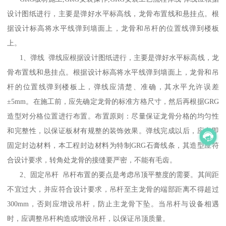
设计图纸进行，主要是弹好水平标高线，龙骨布置线和悬挂点。根
据设计标高将水平线弹到墙面上，龙骨和吊杆的位置线弹到楼板
上。
1、弹线 弹线应根据设计图纸进行，主要是弹好水平标高线，龙
骨布置线和悬挂点。根据设计标高将水平线弹到墙面上，龙骨和吊
杆的位置线弹到楼板上，弹线应清楚、准确，其水平允许误差
±5mm。在施工前，应先确定龙骨的标准方格尺寸，然后再根据GRG
造型对分格位置进行布置。布置原则：尽量保证龙骨分格的均匀性
和完整性，以保证板材有规整的装饰效果。弹线完成以后，应立即
固定封边材料，本工程封边材料为特制GRG石膏线条，其造型应符
合设计要求，转角处龙骨的接缝要严密，不能有毛齿。
2、固定吊杆 吊杆布置的要点是考虑吊顶平整度的需要。其间距
不宜过大，并应符合设计要求，吊杆至主龙骨的端部距离不得超过
300mm，否则应增设吊杆，防止主龙骨下坠。当吊杆与设备相遇
时，应调整吊杆构造或增设吊杆，以保证吊顶质量。