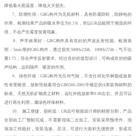
降低着火面温度，降低火灾损失。
7、防潮性强：GRG构件为无机材料，具有防霉防蛀，防静电的
作用。检测结果产品的吸水率仅为0.3％，所以GR品能用于潮湿的环
境，不会产生霉变发黄现象。
8、声学效果好：GRG构件具有良好的声波反射性能。检测表
明：5mm厚的GRG构件，透过损失500Hz23db、100Hz27db；气干比
重1.75，符合声学反射要求。经过良好的造型设计，可构成良好的吸
声结构，达到隔声、吸音的作用。
9、绿色环保：GRG构件无任何气味，不含任何化学树脂或放射
性有害物质，放射性核素符合GB6566-2001中规定的A类装饰材料的
标准。天然无机矿物质之材料，远红外线放射率0.88左右。并且可以
进行再生利用，属绿色环保材料。
10、 施工便捷、损耗低：GR品可根据设计师的精密分割，产品
全部由工厂预制完成，不需要现场二次加工。安装采用预埋件。现
场加工性能好，安装迅速、灵活，可进行大面积无缝密拼，形成完