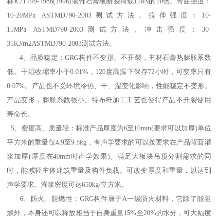
标JC/T799-1988(1996)装饰石膏板断裂荷载118N的10倍。弯曲强度：
10-20MPa ASTMD790-2003测试方法。拉伸强度：10-
15MPa ASTMD790-2003测试方法。冲击强度：30-
35KJ/m2ASTMD790-2003测试方法。
4、品质稳定：GRG构件不变形、不开裂，主材石膏热膨胀系数
低。干湿收缩率小于0.01%，120度高温下保存72小时，可变率只有
0.07%。产品也不受环境冷热、干、湿变化影响，性能稳定不变形。
产品变形，膨胀系数很小。特布纤加工工艺也使得产品不开裂使用
寿命长。
5、密度高、质量轻：标准产品厚度为6至10mm(要求可以加厚)单位
平方米的重量仅4.9至9.8kg，有声学要求的可以按要求在产品背面灌
浆加厚(厚度在40mm时声学效果)。满足大板块吊顶分割需求的同
时，能减轻主体建筑重量及构件负载。可改变厚度和重量，以达到
声学要求。灌浆密度可达650kg/立方米。
6、防火、阻燃性：GRG构件属于A一级防火材料，它除了能阻
燃外，本身还可以释放相当于自身重量15%至20%的水分，可大幅度