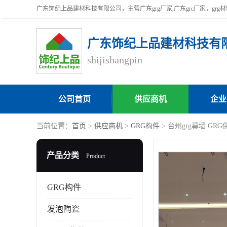
广东饰纪上品建材科技有
shijishangpin
公司首页
供应商机
企业
当前位置：
首页
>
供应商机
>
GRG构件
> 台州grg幕墙 GRG
产品分类
Product
GRG构件
发泡陶瓷