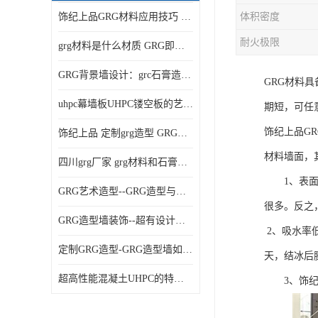
饰纪上品GRG材料应用技巧 如何在工程中实现装饰效果
体积密度
耐火极限
grg材料是什么材质 GRG即玻璃纤维增强石膏
GRG背景墙设计：grc石膏造型的创意灵感集
GRG材料
uhpc幕墙板UHPC镂空板的艺术：UHPC材质的革新力量
期短，可任
饰纪上品G
饰纪上品 定制grg造型 GRG吊材料特性与厚度
材料墙面，
四川grg厂家 grg材料和石膏的区别
1、表面硬
GRG艺术造型--GRG造型与会展中心装饰空间的**碰撞
很多。反之
GRG造型墙装饰--超有设计感的网红打卡餐厅GRG造型墙面
2、吸水率
定制GRG造型-GRG造型墙如何上颜色
天，结冰后
超高性能混凝土UHPC的特点和UHPC技术要求
3、饰纪上