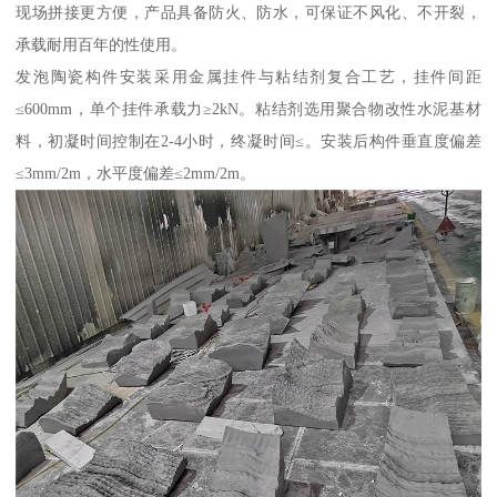
现场拼接更方便，产品具备防火、防水，可保证不风化、不开裂，
承载耐用百年的性使用。
发泡陶瓷构件安装采用金属挂件与粘结剂复合工艺，挂件间距
≤600mm，单个挂件承载力≥2kN。粘结剂选用聚合物改性水泥基材
料，初凝时间控制在2-4小时，终凝时间≤。安装后构件垂直度偏差
≤3mm/2m，水平度偏差≤2mm/2m。