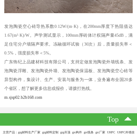
发泡陶瓷空心砖导热系数0.12W/(m·K)，在200mm厚度下热阻值达
1.67(m²·K)/W。声学测试显示，100mm厚砖体计权隔声量45dB，满
足住宅分户墙隔声要求。冻融循环试验（30次）后，质量损失率＜
0.5%，强度损失率＜5%。
广东饰纪上品建材科技有限公司，支持定做发泡陶瓷外墙线条、发
泡陶瓷浮雕、发泡陶瓷外墙、发泡陶瓷保温板、发泡陶瓷空心砖等
异型构件，集设计、生产、安装与服务为一体，业务遍布全国20多
个省区，想了解更多信息或报价，请拨打热线。
m.sjsp02.b2b168.com
Top
主营产品：grg材料生产厂家 grg材料定制 grg吊顶 grc构件 grc线条 grc厂家 UHPC UHPC外墙挂