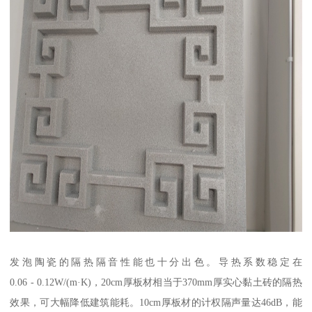
发泡陶瓷的隔热隔音性能也十分出色。导热系数稳定在
0.06 - 0.12W/(m·K)，20cm厚板材相当于370mm厚实心黏土砖的隔热
效果，可大幅降低建筑能耗。10cm厚板材的计权隔声量达46dB，能