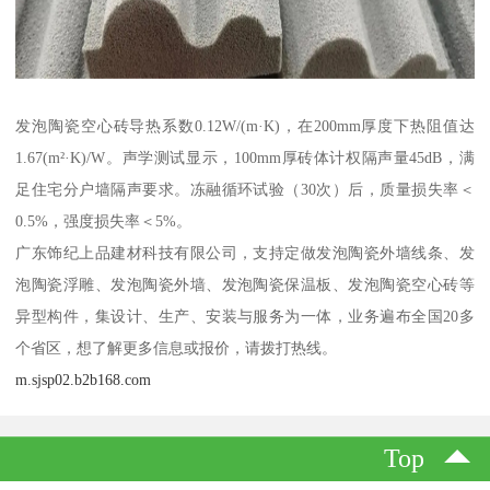
发泡陶瓷空心砖导热系数0.12W/(m·K)，在200mm厚度下热阻值达
1.67(m²·K)/W。声学测试显示，100mm厚砖体计权隔声量45dB，满
足住宅分户墙隔声要求。冻融循环试验（30次）后，质量损失率＜
0.5%，强度损失率＜5%。
广东饰纪上品建材科技有限公司，支持定做发泡陶瓷外墙线条、发
泡陶瓷浮雕、发泡陶瓷外墙、发泡陶瓷保温板、发泡陶瓷空心砖等
异型构件，集设计、生产、安装与服务为一体，业务遍布全国20多
个省区，想了解更多信息或报价，请拨打热线。
m.sjsp02.b2b168.com
Top