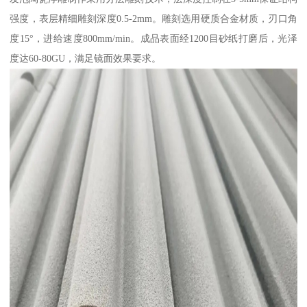
强度，表层精细雕刻深度0.5-2mm。雕刻选用硬质合金材质，刃口角
度15°，进给速度800mm/min。成品表面经1200目砂纸打磨后，光泽
度达60-80GU，满足镜面效果要求。