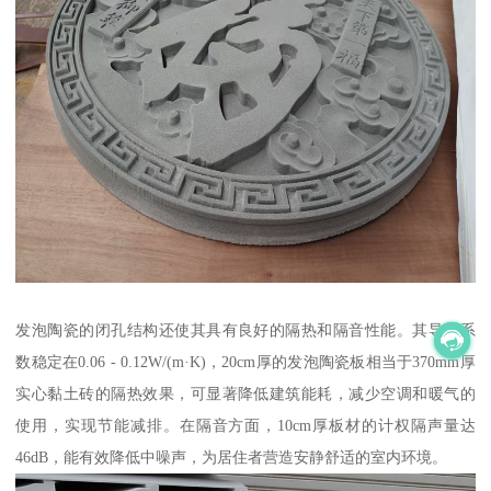
发泡陶瓷的闭孔结构还使其具有良好的隔热和隔音性能。其导热系
数稳定在0.06 - 0.12W/(m·K)，20cm厚的发泡陶瓷板相当于370mm厚
实心黏土砖的隔热效果，可显著降低建筑能耗，减少空调和暖气的
使用，实现节能减排。在隔音方面，10cm厚板材的计权隔声量达
46dB，能有效降低中噪声，为居住者营造安静舒适的室内环境。