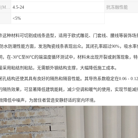
圆柱劈裂抗拉强度(MPa)
4.5-24
抗冻融性能
<5%
件这种材料可切割成线条造型，适用于欧式雕花、门套线、腰线等装饰场
在防水防潮性能方面，发泡陶瓷线条表现出众。其闭孔率超过90%，吸水率
明，在-30℃至80℃的端温度循环测试中，材料未出现开裂或剥落现象，
接采用粘结剂粘贴，无需额外钢结构支撑，大幅降低施工成本。
孔结构还使其具有良好的隔热和隔音性能。其导热系数稳定在0.06 - 0.12W/
的隔热效果，可显著降低建筑能耗，减少空调和暖气的使用，实现节能减排
能有效降低中噪声，为居住者营造安静舒适的室内环境。