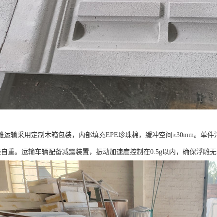
雕运输采用定制木箱包装，内部填充EPE珍珠棉，缓冲空间≥30mm。单件
雕自重。运输车辆配备减震装置，振动加速度控制在0.5g以内，确保浮雕