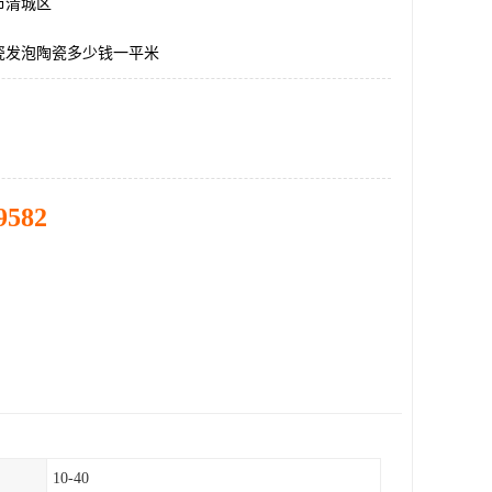
市清城区
瓷发泡陶瓷多少钱一平米
9582
10-40