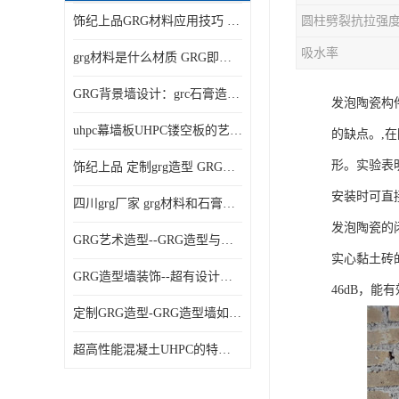
饰纪上品GRG材料应用技巧 如何在工程中实现装饰效果
吸水率
grg材料是什么材质 GRG即玻璃纤维增强石膏
GRG背景墙设计：grc石膏造型的创意灵感集
发泡陶瓷构
uhpc幕墙板UHPC镂空板的艺术：UHPC材质的革新力量
的缺点。,
形。实验表
饰纪上品 定制grg造型 GRG吊材料特性与厚度
安装时可直
四川grg厂家 grg材料和石膏的区别
发泡陶瓷的闭
GRG艺术造型--GRG造型与会展中心装饰空间的**碰撞
实心黏土砖
GRG造型墙装饰--超有设计感的网红打卡餐厅GRG造型墙面
46dB，
定制GRG造型-GRG造型墙如何上颜色
超高性能混凝土UHPC的特点和UHPC技术要求