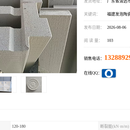
发货地址：
广东省清远
关键词：
福建发泡陶
发布日期：
2026-08-06
阅 读 量：
103
1328892
销售电话：
在线QQ：
120-180
断裂能(kN·m/m)