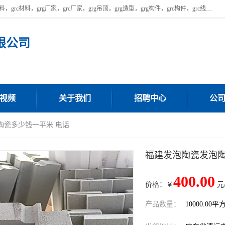
广东饰纪上品建材科技有限公司，主营广东grg厂家,广东grc厂家，grg材料，grc材料，grg厂家，grc厂家，grg吊顶，grg造型，grg构件，grc构件，grc线条，grc构件厂家,，grg材料生产厂家，grg材料定制，uhpc，uhpc厂家，uhpc外墙挂板，uhpc镂空幕墙板，厂房位于广东清远，如果您对我公司的产品服务感兴趣，请联系我们。
限公司
视频
关于我们
招聘中心
公
陶瓷多少钱一平米 电话
福建发泡陶瓷发泡陶
400.00
价格：￥
元
产品数量：
10000.00平