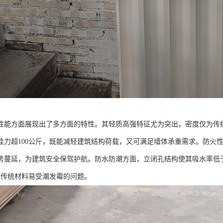
能方面展现出了多方面的特性。其轻质高强特征尤为突出，密度仅为传统砌块的1
挂力超100公斤，既能减轻建筑结构荷载，又可满足墙体承重需求。防火性能
势蔓延，为建筑安全保驾护航。防水防潮方面，立闭孔结构使其吸水率低于
了传统材料易受潮发霉的问题。