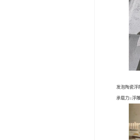
发泡陶瓷浮
承载力≥浮