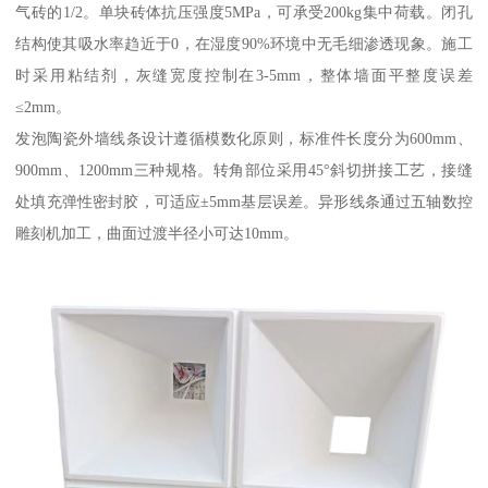
气砖的1/2。单块砖体抗压强度5MPa，可承受200kg集中荷载。闭孔
结构使其吸水率趋近于0，在湿度90%环境中无毛细渗透现象。施工
时采用粘结剂，灰缝宽度控制在3-5mm，整体墙面平整度误差
≤2mm。
发泡陶瓷外墙线条设计遵循模数化原则，标准件长度分为600mm、
900mm、1200mm三种规格。转角部位采用45°斜切拼接工艺，接缝
处填充弹性密封胶，可适应±5mm基层误差。异形线条通过五轴数控
雕刻机加工，曲面过渡半径小可达10mm。