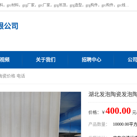
广东饰纪上品建材科技有限公司，主营广东grg厂家,广东grc厂家，grg材料，grc材料，grg厂家，grc厂家，grg吊顶，grg造型，grg构件，grc构件，grc线条，grc构件厂家,，grg材料生产厂家，grg材料定制，uhpc，uhpc厂家，uhpc外墙挂板，uhpc镂空幕墙板，厂房位于广东清远，如果您对我公司的产品服务感兴趣，请联系我们。
限公司
视频
关于我们
招聘中心
公
陶瓷价格 电话
湖北发泡陶瓷发泡陶
400.00
价格：￥
元
产品数量：
10000.00平