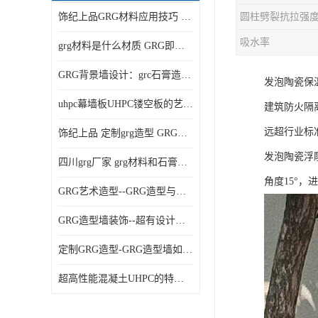
饰纪上品GRG材料应用技巧 如何在工程中实现装饰效果
吸水率
grg材料是什么材质 GRG即玻璃纤维增强石膏
GRG背景墙设计：grc石膏造型的创意灵感集
发泡陶瓷保
uhpc幕墙板UHPC镂空板的艺术：UHPC材质的革新力量
建筑防火隔离
远超行业标
饰纪上品 定制grg造型 GRG吊材料特性与厚度
发泡陶瓷浮
四川grg厂家 grg材料和石膏的区别
角度15°，
GRG艺术造型--GRG造型与会展中心装饰空间的**碰撞
GRG造型墙装饰--超有设计感的网红打卡餐厅GRG造型墙面
定制GRG造型-GRG造型墙如何上颜色
超高性能混凝土UHPC的特点和UHPC技术要求