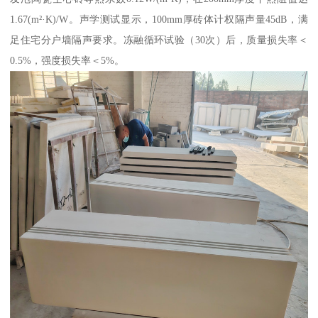
1.67(m²·K)/W。声学测试显示，100mm厚砖体计权隔声量45dB，满
足住宅分户墙隔声要求。冻融循环试验（30次）后，质量损失率＜
0.5%，强度损失率＜5%。