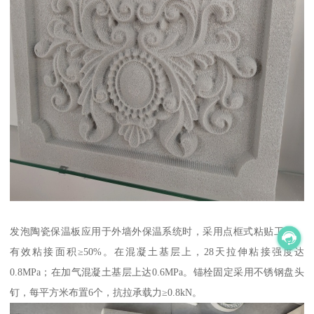
发泡陶瓷保温板应用于外墙外保温系统时，采用点框式粘贴工艺，
有效粘接面积≥50%。在混凝土基层上，28天拉伸粘接强度达
0.8MPa；在加气混凝土基层上达0.6MPa。锚栓固定采用不锈钢盘头
钉，每平方米布置6个，抗拉承载力≥0.8kN。