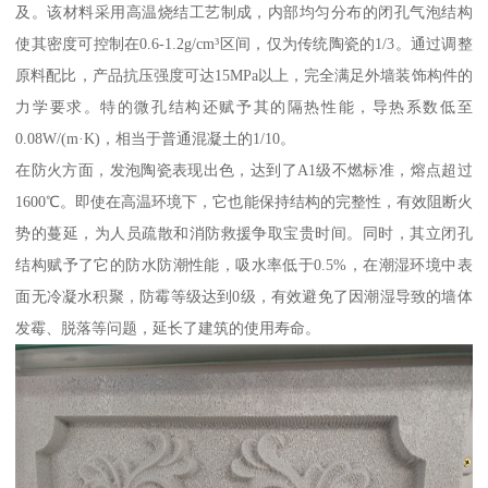
及。该材料采用高温烧结工艺制成，内部均匀分布的闭孔气泡结构
使其密度可控制在0.6-1.2g/cm³区间，仅为传统陶瓷的1/3。通过调整
原料配比，产品抗压强度可达15MPa以上，完全满足外墙装饰构件的
力学要求。特的微孔结构还赋予其的隔热性能，导热系数低至
0.08W/(m·K)，相当于普通混凝土的1/10。
在防火方面，发泡陶瓷表现出色，达到了A1级不燃标准，熔点超过
1600℃。即使在高温环境下，它也能保持结构的完整性，有效阻断火
势的蔓延，为人员疏散和消防救援争取宝贵时间。同时，其立闭孔
结构赋予了它的防水防潮性能，吸水率低于0.5%，在潮湿环境中表
面无冷凝水积聚，防霉等级达到0级，有效避免了因潮湿导致的墙体
发霉、脱落等问题，延长了建筑的使用寿命。