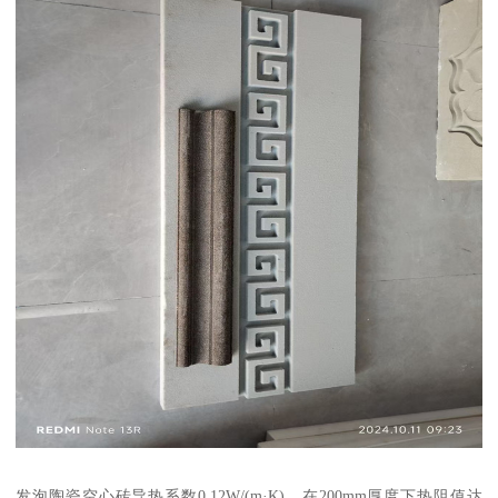
发泡陶瓷空心砖导热系数0.12W/(m·K)，在200mm厚度下热阻值达