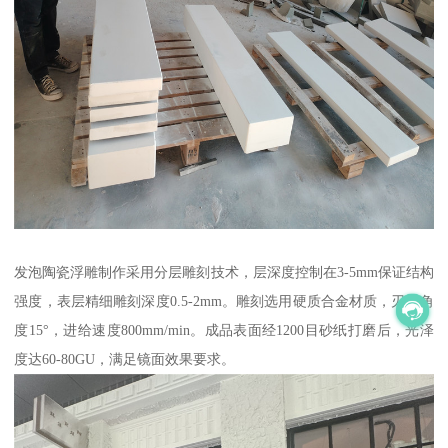
发泡陶瓷浮雕制作采用分层雕刻技术，层深度控制在3-5mm保证结构
强度，表层精细雕刻深度0.5-2mm。雕刻选用硬质合金材质，刃口角
度15°，进给速度800mm/min。成品表面经1200目砂纸打磨后，光泽
度达60-80GU，满足镜面效果要求。