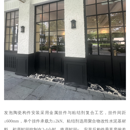
发泡陶瓷构件安装采用金属挂件与粘结剂复合工艺，挂件间距
≤600mm，单个挂件承载力≥2kN。粘结剂选用聚合物改性水泥基材
料，初凝时间控制在2-4小时，终凝时间≤。安装后构件垂直度偏差