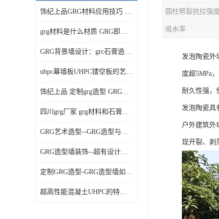
饰纪上品GRG材料应用技巧 如何在工程中实现装饰效果
吸水率
grg材料是什么材质 GRG即玻璃纤维增强石膏
GRG背景墙设计：grc石膏造型的创意灵感集
发泡陶瓷外墙
uhpc幕墙板UHPC镂空板的艺术：UHPC材质的革新力量
度超5MP
耐久性强，
饰纪上品 定制grg造型 GRG吊材料特性与厚度
发泡陶瓷具
四川grg厂家 grg材料和石膏的区别
户外建筑外
GRG艺术造型--GRG造型与会展中心装饰空间的**碰撞
现开裂、剥
GRG造型墙装饰--超有设计感的网红打卡餐厅GRG造型墙面
定制GRG造型-GRG造型墙如何上颜色
超高性能混凝土UHPC的特点和UHPC技术要求