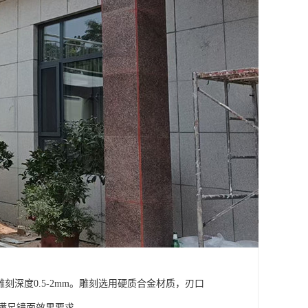
刻深度0.5-2mm。雕刻选用硬质合金材质，刃口
U，满足镜面效果要求。