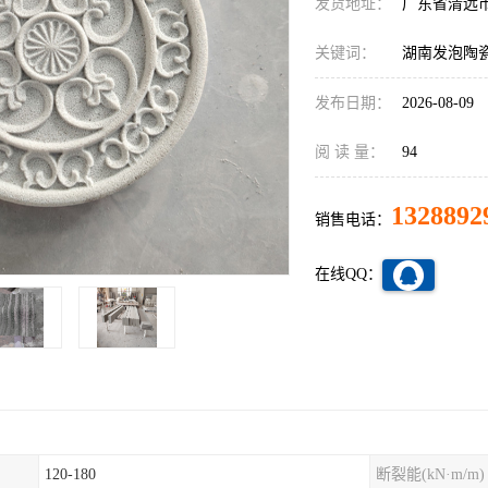
发货地址：
广东省清远
关键词：
湖南发泡陶
发布日期：
2026-08-09
阅 读 量：
94
1328892
销售电话：
在线QQ：
120-180
断裂能(kN·m/m)