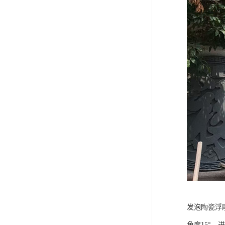
发泡陶瓷浮
角度15°，