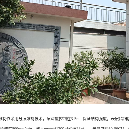
雕制作采用分层雕刻技术，层深度控制在3-5mm保证结构强度，表层精细雕
进给速度800mm/min。成品表面经1200目砂纸打磨后，光泽度达60-80G