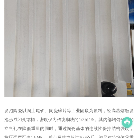
发泡陶瓷以陶土尾矿、陶瓷碎片等工业固废为原料，经高温熔融发
泡形成闭孔结构，密度仅为传统砌块的1/3至1/5。其内部均匀分布的
立气孔在降低重量的同时，通过陶瓷基体的连续性保持结构强度，
抗压强度可达4-8MPa，单点吊挂力超过100公斤，满足建筑墙体承重