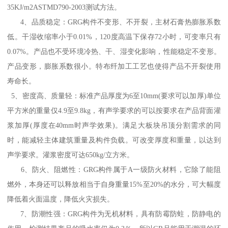
35KJ/m2ASTMD790-2003测试方法。
4、品质稳定：GRG构件不变形、不开裂，主材石膏热膨胀系数
低。干湿收缩率小于0.01%，120度高温下保存72小时，可变率只有
0.07%。产品也不受环境冷热、干、湿变化影响，性能稳定不变形。
产品变形，膨胀系数很小。特布纤加工工艺也使得产品不开裂使用
寿命长。
5、密度高、质量轻：标准产品厚度为6至10mm(要求可以加厚)单位
平方米的重量仅4.9至9.8kg，有声学要求的可以按要求在产品背面灌
浆加厚(厚度在40mm时声学效果)。满足大板块吊顶分割需求的同
时，能减轻主体建筑重量及构件负载。可改变厚度和重量，以达到
声学要求。灌浆密度可达650kg/立方米。
6、防火、阻燃性：GRG构件属于A一级防火材料，它除了能阻
燃外，本身还可以释放相当于自身重量15%至20%的水分，可大幅度
降低着火面温度，降低火灾损失。
7、防潮性强：GRG构件为无机材料，具有防霉防蛀，防静电的