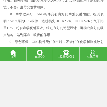
作用。检测结果产品的吸水率仅为0.3％，所以GR品能用于潮湿的环
境，不会产生霉变发黄现象。
8、声学效果好：GRG构件具有良好的声波反射性能。检测表
明：5mm厚的GRG构件，透过损失500Hz23db、100Hz27db；气干比
重1.75，符合声学反射要求。经过良好的造型设计，可构成良好的吸
声结构，达到隔声、吸音的作用。
9、绿色环保：GRG构件无任何气味，不含任何化学树脂或放射
性有害物质，放射性核素符合GB6566-2001中规定的A类装饰材料的
标准。天然无机矿物质之材料，远红外线放射率0.88左右。并且可以
首页
在线QQ
13288929582
在线留言
进行再生利用，属绿色环保材料。
10、 施工便捷、损耗低：GR品可根据设计师的精密分割，产品
全部由工厂预制完成，不需要现场二次加工。安装采用预埋件。现
场加工性能好，安装迅速、灵活，可进行大面积无缝密拼，形成完
整造型。特别是对洞口、弧型、转角等细微之处，可确保无任何误
差。