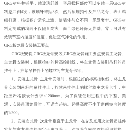
GRG材料并铺平，贴玻璃纤维，容易损坏部位可以多贴一层GRG材
料总共倒4次，玻璃纤维贴3次，然后预埋扣件及产品龙骨、表面精
细打磨，根据客户需求上漆。使墙体与众不同，尽显奢华。GRG材
料定制成的墙面不仅隔音防火，而且绿色环保无异味、零，可以有
效调节室内湿度和温度，促进空气净化的作用。
GRG板龙骨安装施工要点
GRG板安装,GRG板龙骨安装,GRG板龙骨施工要点安装主龙骨、
主龙骨安装时，根据拉好的标高控制线，将主龙骨安装到吊杆的吊
挂件上，拧紧吊挂件上的螺丝将主龙骨卡牢。
1、安装主龙骨 主龙骨安装时，根据拉好的标高控制线，将主龙
骨安装到吊杆的吊挂件上，拧紧吊挂件上的螺丝将主龙骨卡牢，中
距应严格按设计要求<1200mm。为了保证使用过程中的平整、美
观，安装吊顶龙骨时，可适当起拱。起拱高度不小于房间短向跨度
的1/200。
2、安装次龙骨 次龙骨垂直于主龙骨，在交叉点用次龙骨吊挂件
将其与主龙骨连接固定于主龙骨上。次龙骨之间的连接采用插接，