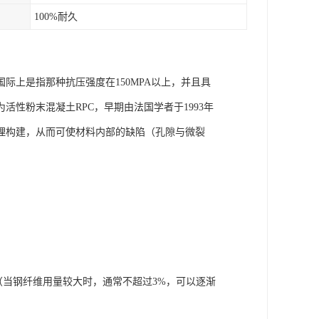
100%耐久
C，在国际上是指那种抗压强度在150MPA以上，并且具
性粉末混凝土RPC，早期由法国学者于1993年
理构建，从而可使材料内部的缺陷（孔隙与微裂
（当钢纤维用量较大时，通常不超过3%，可以逐渐