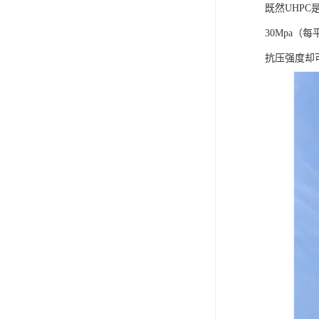
既然UHP
30Mpa（
抗压强度却可