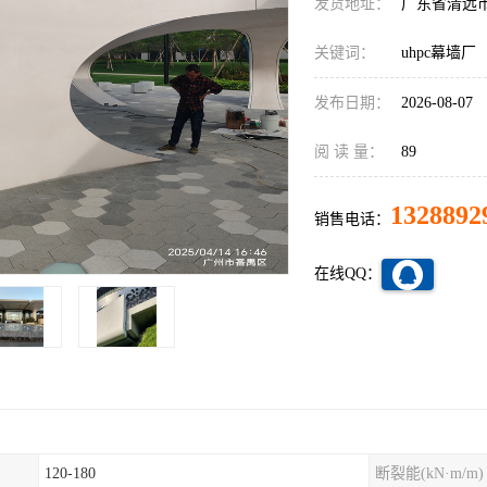
发货地址：
广东省清远
关键词：
uhpc幕墙厂
发布日期：
2026-08-07
阅 读 量：
89
1328892
销售电话：
在线QQ：
120-180
断裂能(kN·m/m)