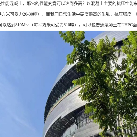
C是性能混凝土，那它的性能究竟可以达到多高？以混凝土主要的抗压性能来看
每平方米可受力20-30吨），而我们日常生活中硬度很高的生铁，抗压强度一般在
以达到810Mpa（每平方米可受力810吨）。可以说普通混凝土在UHPC