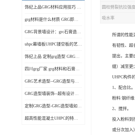
饰纪上品GRG材料应用技巧 如何在工程中实现装饰效果
吸水率
grg材料是什么材质 GRG即玻璃纤维增强石膏
GRG背景墙设计：grc石膏造型的创意灵感集
所谓的性能混
uhpc幕墙板UHPC镂空板的艺术：UHPC材质的革新力量
有韧性、超
提出，主要
饰纪上品 定制grg造型 GRG吊材料特性与厚度
缝）减至更
四川grg厂家 grg材料和石膏的区别
UHPC构件
GRG艺术造型--GRG造型与会展中心装饰空间的**碰撞
1、配合比
GRG造型墙装饰--超有设计感的网红打卡餐厅GRG造型墙面
粉料:钢纤维:
定制GRG造型-GRG造型墙如何上颜色
2、搅拌。
超高性能混凝土UHPC的特点和UHPC技术要求
投入粉料到
或分次加入