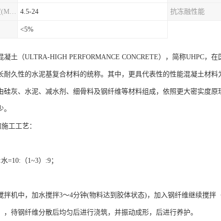
圆柱劈裂抗拉强度(MPa)
4.5-24
抗冻融性能
<5%
凝土（ULTRA-HIGH PERFORMANCE CONCRETE），简称UHP
长耐久性的水泥基复合材料的统称。其中，更具代表性的性能混凝土材料为活
由硅灰、水泥、减水剂、细骨料及钢纤维等材料组成，依照更大密实度原
少。
的施工工艺：
。
水=10:（1~3）:9；
搅拌机中，加水搅拌3～4分钟(物料达到胶体状态)，加入钢纤维继续搅拌
），待钢纤维分散后均匀后进行浇筑，并振动成形，后进行养护。