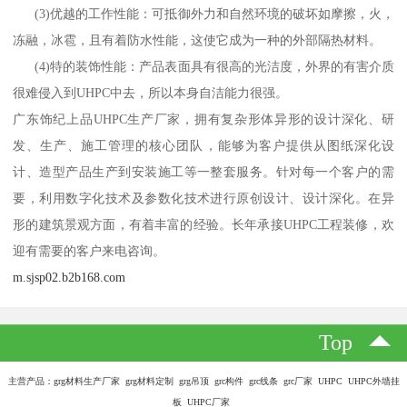
(3)优越的工作性能：可抵御外力和自然环境的破坏如摩擦，火，
冻融，冰雹，且有着防水性能，这使它成为一种的外部隔热材料。
(4)特的装饰性能：产品表面具有很高的光洁度，外界的有害介质
很难侵入到UHPC中去，所以本身自洁能力很强。
广东饰纪上品UHPC生产厂家，拥有复杂形体异形的设计深化、研
发、生产、施工管理的核心团队，能够为客户提供从图纸深化设
计、造型产品生产到安装施工等一整套服务。针对每一个客户的需
要，利用数字化技术及参数化技术进行原创设计、设计深化。在异
形的建筑景观方面，有着丰富的经验。长年承接UHPC工程装修，欢
迎有需要的客户来电咨询。
m.sjsp02.b2b168.com
Top
主营产品：grg材料生产厂家 grg材料定制 grg吊顶 grc构件 grc线条 grc厂家 UHPC UHPC外墙挂
板 UHPC厂家