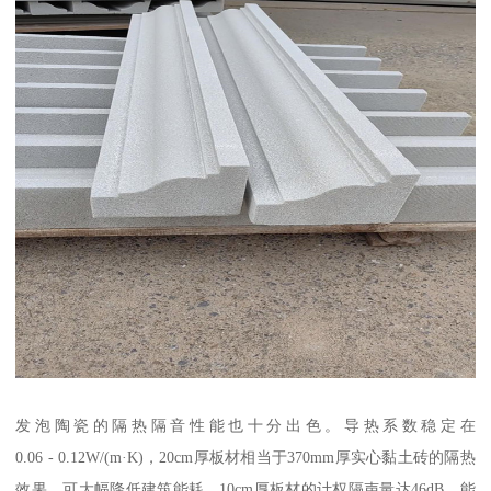
发泡陶瓷的隔热隔音性能也十分出色。导热系数稳定在
0.06 - 0.12W/(m·K)，20cm厚板材相当于370mm厚实心黏土砖的隔热
效果，可大幅降低建筑能耗。10cm厚板材的计权隔声量达46dB，能