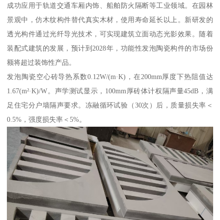
成功应用于轨道交通车厢内饰、船舶防火隔断等工业领域。在园林
景观中，仿木纹构件替代真实木材，使用寿命延长以上。新研发的
透光构件通过光纤导光技术，可实现建筑立面动态光影效果。随着
装配式建筑的发展，预计到2028年，功能性发泡陶瓷构件的市场份
额将超过装饰性产品。
发泡陶瓷空心砖导热系数0.12W/(m·K)，在200mm厚度下热阻值达
1.67(m²·K)/W。声学测试显示，100mm厚砖体计权隔声量45dB，满
足住宅分户墙隔声要求。冻融循环试验（30次）后，质量损失率＜
0.5%，强度损失率＜5%。