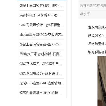
饰纪上品GRG材料应用技巧 如何在工程中实现装饰效果
吸水率
grg材料是什么材质 GRG即玻璃纤维增强石膏
GRG背景墙设计：grc石膏造型的创意灵感集
发泡陶瓷线
uhpc幕墙板UHPC镂空板的艺术：UHPC材质的革新力量
过1200℃
发泡陶瓷外墙
饰纪上品 定制grg造型 GRG吊材料特性与厚度
填充弹性密
四川grg厂家 grg材料和石膏的区别
GRG艺术造型--GRG造型与会展中心装饰空间的**碰撞
GRG造型墙装饰--超有设计感的网红打卡餐厅GRG造型墙面
定制GRG造型-GRG造型墙如何上颜色
超高性能混凝土UHPC的特点和UHPC技术要求