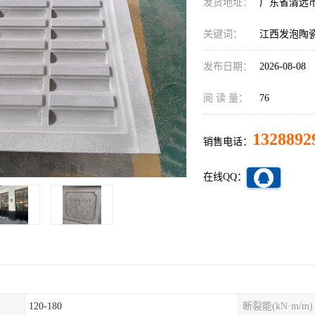
发货地址：
广东省清远
关键词：
江西发泡陶
发布日期：
2026-08-08
阅 读 量：
76
1328892
销售电话：
在线QQ：
120-180
断裂能(kN·m/m)