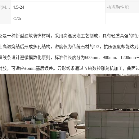
圆柱劈裂抗拉强度(MPa)
4.5-24
抗冻融性能
<5%
条是一种新型建筑装饰材料，采用高温发泡工艺制成，具有轻质高强的特
以上高温烧结后形成多孔结构，密度仅为传统石材的1/3，抗压强度却能达到5-
线条设计遵循模数化原则，标准件长度分为600mm、900mm、1200m
封胶，可适应±5mm基层误差。异形线条通过五轴数控雕刻机加工，曲面过