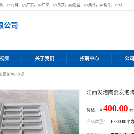
广东饰纪上品建材科技有限公司，主营广东grg厂家,广东grc厂家，grg材料，grc材料，grg厂家，grc厂家，grg吊顶，grg造型，grg构件，grc构件，grc线条，grc构件厂家,，grg材料生产厂家，grg材料定制，uhpc，uhpc厂家，uhpc外墙挂板，uhpc镂空幕墙板，厂房位于广东清远，如果您对我公司的产品服务感兴趣，请联系我们。
限公司
视频
关于我们
招聘中心
公
陶瓷价格 电话
江西发泡陶瓷发泡陶
400.00
价格：￥
元
产品数量：
10000.00平