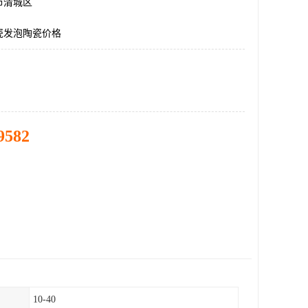
市清城区
瓷发泡陶瓷价格
9582
10-40