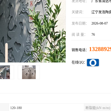
发货地址：
广东省清远
关键词：
辽宁发泡陶
发布日期：
2026-08-07
阅 读 量：
76
1328892
销售电话：
在线QQ：
120-180
断裂能(kN·m/m)