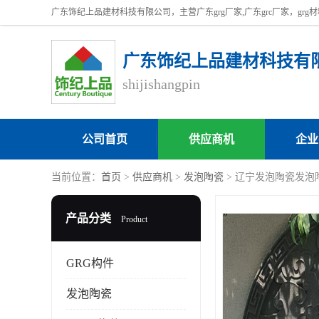
广东饰纪上品建材科技有
shijishangpin
公司首页
供应商机
企业
当前位置：
首页
>
供应商机
>
发泡陶瓷
> 辽宁发泡陶瓷发泡
产品分类
Product
GRG构件
发泡陶瓷