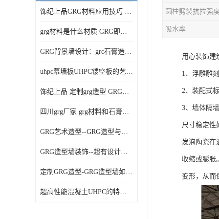
饰纪上品GRG材料应用技巧 如何在工程中实现装饰效果
吸水率
grg材料是什么材质 GRG即玻璃纤维增强石膏
GRG背景墙设计：grc石膏造型的创意灵感集
用心装饰建
uhpc幕墙板UHPC镂空板的艺术：UHPC材质的革新力量
1、浮雕雕
2、装配式
饰纪上品 定制grg造型 GRG吊材料特性与厚度
3、墙体隔
四川grg厂家 grg材料和石膏的区别
尺寸稳定性
GRG艺术造型--GRG造型与会展中心装饰空间的**碰撞
发泡陶瓷在
GRG造型墙装饰--超有设计感的网红打卡餐厅GRG造型墙面
收缩或膨胀
定制GRG造型-GRG造型墙如何上颜色
变形，从而
超高性能混凝土UHPC的特点和UHPC技术要求