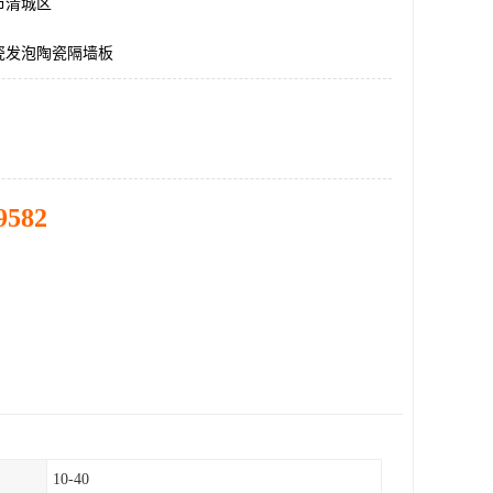
市清城区
瓷发泡陶瓷隔墙板
9582
10-40