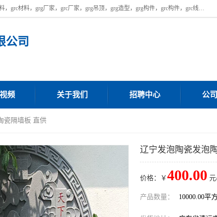
广东饰纪上品建材科技有限公司，主营广东grg厂家,广东grc厂家，grg材料，grc材料，grg厂家，grc厂家，grg吊顶，grg造型，grg构件，grc构件，grc线条，grc构件厂家,，grg材料生产厂家，grg材料定制，uhpc，uhpc厂家，uhpc外墙挂板，uhpc镂空幕墙板，厂房位于广东清远，如果您对我公司的产品服务感兴趣，请联系我们。
限公司
视频
关于我们
招聘中心
公
陶瓷隔墙板 直供
辽宁发泡陶瓷发泡陶
400.00
价格：￥
元
产品数量：
10000.00平