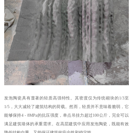
发泡陶瓷具有显著的轻质高强特性。其密度仅为传统砌块的1/3至
1/5，大大减轻了建筑结构的荷载。然而，轻质并不意味着脆弱，它
能够保持4 - 8MPa的抗压强度，单点吊挂力超过100公斤，完全可以
满足建筑墙体的承重需求。在高层建筑中应用发泡陶瓷，既能有效
降低结构自重，又能保证建筑的安全性和稳定性。