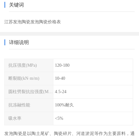
关键词
江苏发泡陶瓷发泡陶瓷价格表
详细说明
抗压强度(MPa)
120-180
断裂能(kN·m/m)
10-40
圆柱劈裂抗拉强度(MPa)
4.5-24
抗冻融性能
100%耐久
吸水率
<5%
发泡陶瓷是以陶土尾矿、陶瓷碎片、河道淤泥等作为主要原料，通