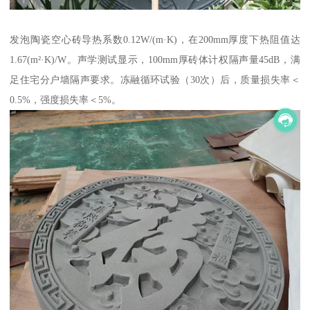
发泡陶瓷空心砖导热系数0.12W/(m·K)，在200mm厚度下热阻值达
1.67(m²·K)/W。声学测试显示，100mm厚砖体计权隔声量45dB，满
足住宅分户墙隔声要求。冻融循环试验（30次）后，质量损失率＜
0.5%，强度损失率＜5%。