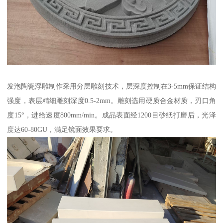
发泡陶瓷浮雕制作采用分层雕刻技术，层深度控制在3-5mm保证结构
强度，表层精细雕刻深度0.5-2mm。雕刻选用硬质合金材质，刃口角
度15°，进给速度800mm/min。成品表面经1200目砂纸打磨后，光泽
度达60-80GU，满足镜面效果要求。