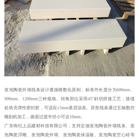
发泡陶瓷外墙线条设计遵循模数化原则，标准件长度分为600mm、
900mm、1200mm三种规格。转角部位采用45°斜切拼接工艺，接缝
处填充弹性密封胶，可适应±5mm基层误差。异形线条通过五轴数控
雕刻机加工，曲面过渡半径小可达10mm。
广东饰纪上品建材科技有限公司，支持定做发泡陶瓷外墙线条、发
泡陶瓷浮雕、发泡陶瓷外墙、发泡陶瓷保温板、发泡陶瓷空心砖等