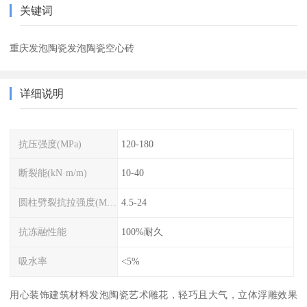
关键词
重庆发泡陶瓷发泡陶瓷空心砖
详细说明
抗压强度(MPa)
120-180
断裂能(kN·m/m)
10-40
圆柱劈裂抗拉强度(MPa)
4.5-24
抗冻融性能
100%耐久
吸水率
<5%
用心装饰建筑材料发泡陶瓷艺术雕花，轻巧且大气，立体浮雕效果