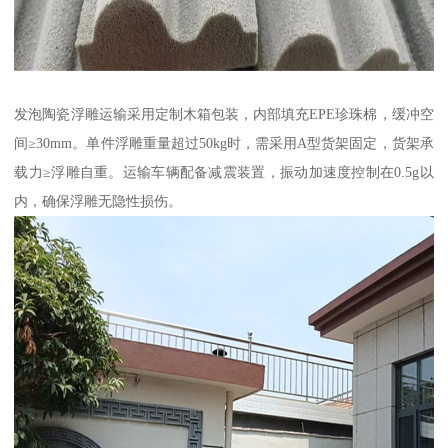
发泡陶瓷浮雕运输采用定制木箱包装，内部填充EPE珍珠棉，缓冲空
间≥30mm。单件浮雕重量超过50kg时，需采用A型货架固定，货架承
载力≥浮雕自重。运输车辆配备减震装置，振动加速度控制在0.5g以
内，确保浮雕无隐性损伤。