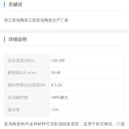
关键词
浙江发泡陶瓷江西发泡陶瓷生产厂家
详细说明
抗压强度(MPa)
120-180
断裂能(kN·m/m)
10-40
圆柱劈裂抗拉强度(MPa)
4.5-24
抗冻融性能
100%耐久
吸水率
<5%
发泡陶瓷构件这种材料可切割成线条造型，适用于欧式雕花、门套