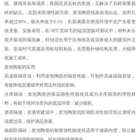
线、腰线等装饰场景，既能还原石材的质感，又解决了石材笨重易
碎的缺点。,在防水防潮性能方面，发泡陶瓷线条表现出众。其闭孔
率超过90%，吸水率低于0.5%，长期暴露在潮湿环境中也产生霉变
或变形。实验表明，在-30℃至80℃的端温度循环测试中，材料未出
现开裂或剥落现象，特别适合用于沿海地区或温差较大的建筑外立
面。安装时可直接采用粘结剂粘贴，无需额外钢结构支撑，大幅降
低施工成本。
发泡陶瓷的应用
高速路隔音墙：利用发泡陶瓷的隔音性能，可制作高速路隔音墙，
有效降低交通噪声对周边环境的影响。
冷库隔墙：发泡陶瓷的保温隔热性能使其成为冷库隔墙的理想材
料，有助于维持冷库内的低温环境，减少能耗。
酒窖隔墙：在酒窖建设中，发泡陶瓷的防潮防水性能可防止酒窖内
湿度过高，保护酒品质量。
烟囱防腐砖：发泡陶瓷的耐腐蚀性能使其适用于烟囱内壁，防止酸
性气体对烟囱的侵蚀，延长烟囱使用寿命。