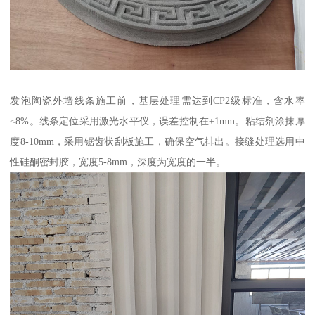
发泡陶瓷外墙线条施工前，基层处理需达到CP2级标准，含水率
≤8%。线条定位采用激光水平仪，误差控制在±1mm。粘结剂涂抹厚
度8-10mm，采用锯齿状刮板施工，确保空气排出。接缝处理选用中
性硅酮密封胶，宽度5-8mm，深度为宽度的一半。