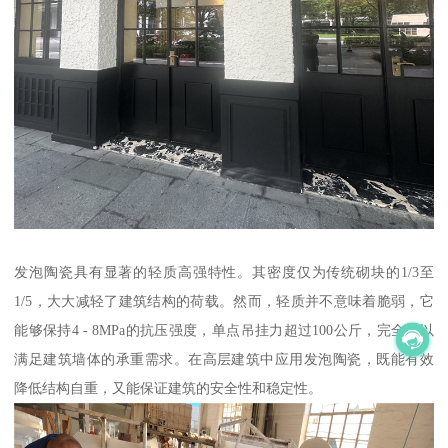
发泡陶瓷具有显著的轻质高强特性。其密度仅为传统砌块的1/3至
1/5，大大减轻了建筑结构的荷载。然而，轻质并不意味着脆弱，它
能够保持4 - 8MPa的抗压强度，单点吊挂力超过100公斤，完全可以
满足建筑墙体的承重需求。在高层建筑中应用发泡陶瓷，既能有效
降低结构自重，又能保证建筑的安全性和稳定性。