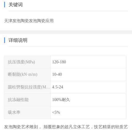
关键词
天津发泡陶瓷发泡陶瓷应用
详细说明
抗压强度(MPa)
120-180
断裂能(kN·m/m)
10-40
圆柱劈裂抗拉强度(MPa)
4.5-24
抗冻融性能
100%耐久
吸水率
<5%
发泡陶瓷艺术雕刻， 颠覆想象的超凡立体工艺，技艺精湛的轻质艺