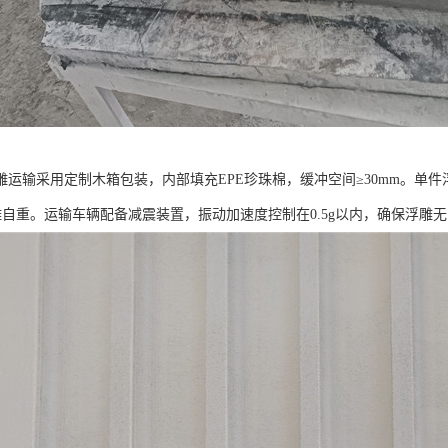
雕运输采用定制木箱包装，内部填充EPE珍珠棉，缓冲空间≥30mm。单件
雕自重。运输车辆配备减震装置，振动加速度控制在0.5g以内，确保浮雕