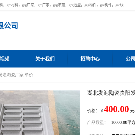
广东饰纪上品建材科技有限公司，主营广东grg厂家,广东grc厂家，grg材料，grc材料，grg厂家，grc厂家，grg吊顶，grg造型，grg构件，grc构件，grc线条，grc构件厂家,，grg材料生产厂家，grg材料定制，uhpc，uhpc厂家，uhpc外墙挂板，uhpc镂空幕墙板，厂房位于广东清远，如果您对我公司的产品服务感兴趣，请联系我们。
限公司
视频
关于我们
招聘中心
公
发泡陶瓷厂家 单价
湖北发泡陶瓷贵阳发
400.00
价格：￥
元
产品数量：
10000.00平