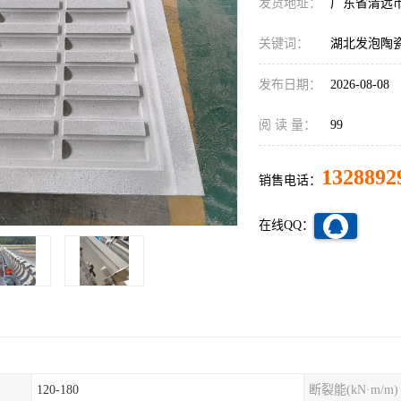
发货地址：
广东省清远
关键词：
湖北发泡陶
发布日期：
2026-08-08
阅 读 量：
99
1328892
销售电话：
在线QQ：
120-180
断裂能(kN·m/m)