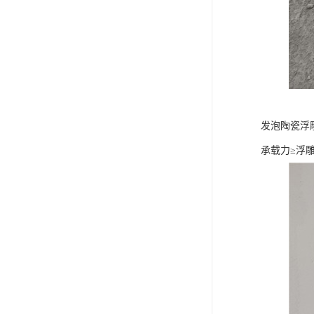
发泡陶瓷浮
承载力≥浮