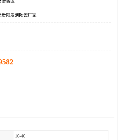
市清城区
瓷贵阳发泡陶瓷厂家
9582
10-40