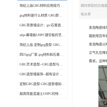
饰纪上品GRG材料应用技巧 如何在工程中实现装饰效果
吸水率
grg材料是什么材质 GRG即玻璃纤维增强石膏
GRG背景墙设计：grc石膏造型的创意灵感集
发泡陶瓷线
uhpc幕墙板UHPC镂空板的艺术：UHPC材质的革新力量
载耐用百年
发泡陶瓷以
饰纪上品 定制grg造型 GRG吊材料特性与厚度
立气孔在降
四川grg厂家 grg材料和石膏的区别
需求。这种
GRG艺术造型--GRG造型与会展中心装饰空间的**碰撞
GRG造型墙装饰--超有设计感的网红打卡餐厅GRG造型墙面
定制GRG造型-GRG造型墙如何上颜色
超高性能混凝土UHPC的特点和UHPC技术要求