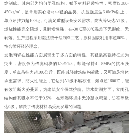
烧制成。其内部为均匀闭孔结构，赋予材料轻质特性，密度仅380-
450kg/m³，是常用实心墙材中轻的品类。抗压强度达6.0MPa以上，
单点吊挂力超100kg，可满足重型设备安装需求。防火等级达A1级，
燃烧性能完全阻燃，且耐候性强，在-30℃至80℃温差下无裂纹、无
剥落。生产过程采用湿法或干法制料工艺，原料固废利用率超80%，
符合循环经济理念。
发泡陶瓷在性能方面展现出了多方面的特性。其轻质高强特征尤为
突出，密度仅为传统砌块的1/3至1/5，却能保持4 - 8MPa的抗压强
度，单点吊挂力超100公斤，既能减轻建筑结构荷载，又可满足墙体
承重需求。防火性能上，它达到A1级不燃标准，熔点超1600℃，能
有效阻断火势蔓延，为建筑安全保驾护航。防水防潮方面，立闭孔
结构使其吸水率低于0.5%，在潮湿环境中无冷凝水积聚，防霉等级
达0级，解决了传统材料易受潮发霉的问题。