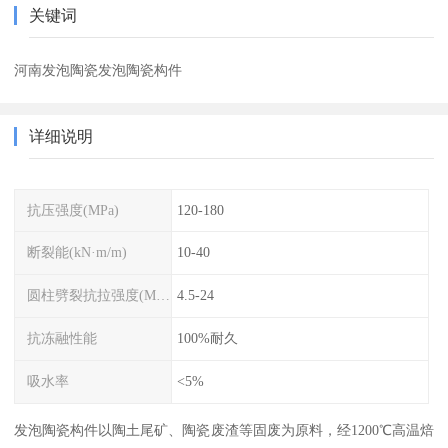
关键词
河南发泡陶瓷发泡陶瓷构件
详细说明
抗压强度(MPa)
120-180
断裂能(kN·m/m)
10-40
圆柱劈裂抗拉强度(MPa)
4.5-24
抗冻融性能
100%耐久
吸水率
<5%
发泡陶瓷构件以陶土尾矿、陶瓷废渣等固废为原料，经1200℃高温焙