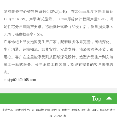
发泡陶瓷空心砖导热系数0.12W/(m·K)，在200mm厚度下热阻值达
1.67(m²·K)/W。声学测试显示，100mm厚砖体计权隔声量45dB，满
足住宅分户墙隔声要求。冻融循环试验（30次）后，质量损失率＜
0.5%，强度损失率＜5%。
广东饰纪上品发泡陶瓷生产厂家，配套服务体系完善，图纸深化、
生产沟通、运输物流、卸货安排、安装支持、油漆喷涂等环节，都
用心。客户在这里能享受到从图纸深化设计、造型产品生产到安装
施工一站式服务。长年承接工程装修，欢迎有需要的客户来电咨
询。
m.sjsp02.b2b168.com
Top
主营产品：grg材料生产厂家 grg材料定制 grg吊顶 grc构件 grc线条 grc厂家 UHPC UHPC外墙挂
板 UHPC厂家