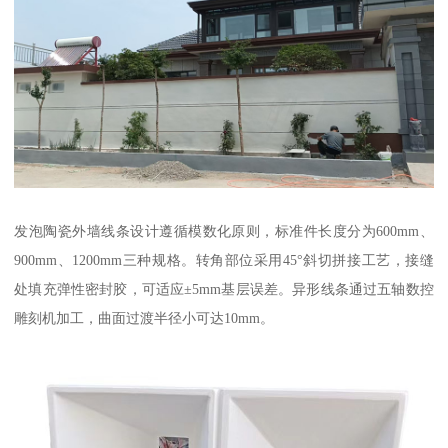
发泡陶瓷外墙线条设计遵循模数化原则，标准件长度分为600mm、
900mm、1200mm三种规格。转角部位采用45°斜切拼接工艺，接缝
处填充弹性密封胶，可适应±5mm基层误差。异形线条通过五轴数控
雕刻机加工，曲面过渡半径小可达10mm。