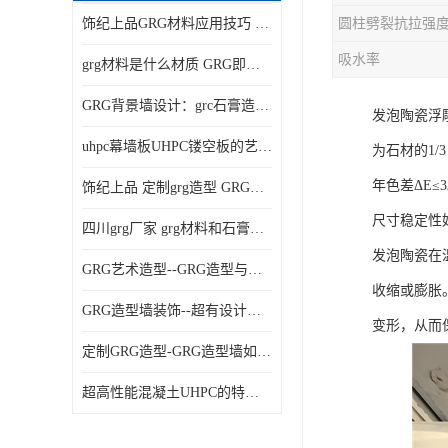
饰纪上品GRG材料应用技巧 如何在工程中实现装饰效果
吸水率
grg材料是什么材质 GRG即玻璃纤维增强石膏
GRG背景墙设计：grc石膏造型的创意灵感集
发泡陶瓷浮雕
uhpc幕墙板UHPC镂空板的艺术：UHPC材质的革新力量
为石材的1
年色差ΔE≤
饰纪上品 定制grg造型 GRG吊材料特性与厚度
尺寸稳定性
四川grg厂家 grg材料和石膏的区别
发泡陶瓷在
GRG艺术造型--GRG造型与会展中心装饰空间的**碰撞
收缩或膨胀
GRG造型墙装饰--超有设计感的网红打卡餐厅GRG造型墙面
变形，从而
定制GRG造型-GRG造型墙如何上颜色
超高性能混凝土UHPC的特点和UHPC技术要求