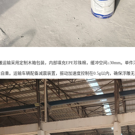
雕运输采用定制木箱包装，内部填充EPE珍珠棉，缓冲空间≥30mm。单件
雕自重。运输车辆配备减震装置，振动加速度控制在0.5g以内，确保浮雕