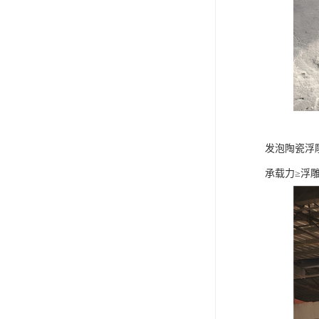
发泡陶瓷浮
承载力≥浮