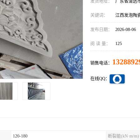
发货地址：
广东省清远
关键词：
江西发泡陶
发布日期：
2026-08-06
阅 读 量：
125
1328892
销售电话：
在线QQ：
120-180
断裂能(kN·m/m)