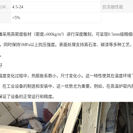
圆柱劈裂抗拉强度(MPa)
4.5-24
抗冻融性能
<5%
采用高密度板材（密度≥600kg/m³）进行深度雕刻，可呈现0.5mm级
/3，同时保持5MPa以上抗压强度。表面处理支持真石漆、碳漆等多种工艺
3。
好
温度变化过程中，热膨胀系数小，尺寸变化小。这一特性使其在温度环境
。在工业设备的制造和安装中，这一优势尤为重要。例如，在高温炉窑内
保证了设备的正常运行和精度。