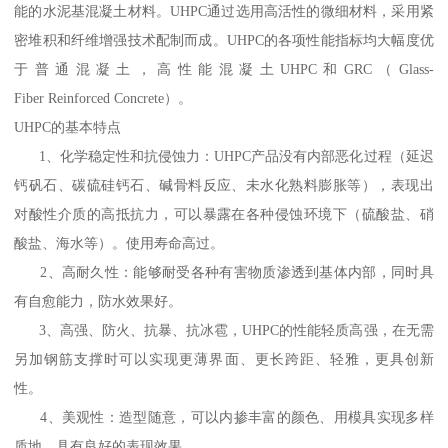
能的水泥基混凝土材料。UHPC通过选用高活性的微细材料，采用紧
密堆积和纤维增强技术配制而成。UHPC的各项性能指标均大幅度优
于普通混凝土，高性能混凝土UHPC和GRC（Glass-
Fiber Reinforced Concrete）。
UHPC的基本特点
1、化学稳定性和抗侵蚀力：UHPC产品没有内部恶化过程（延迟
钙矾石、碳硫硅钙石、碱骨料反应、未水化熟料膨胀等），表现出
对酸性介质的高抵抗力，可以暴露在各种侵蚀环境下（硫酸盐、硝
酸盐、海水等）。使用寿命高过。
2、高耐久性：能够耐受各种有害物质渗透到基体内部，同时具
有自愈能力，防水效果好。
3、高强、防火、抗暴、抗冰雹，UHPC的性能轻质高强，在无需
另加钢筋支撑时可以实现更薄界面、更长跨距、轻雅，更具创新
性。
4、美观性：造型随意，可以内掺丰富的颜色、用模具实现多样
质地，具有良好的表现效果。