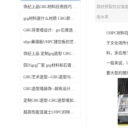
饰纪上品GRG材料应用技巧 如何在工程中实现装饰效果
吸水率
grg材料是什么材质 GRG即玻璃纤维增强石膏
GRG背景墙设计：grc石膏造型的创意灵感集
UHPC材
uhpc幕墙板UHPC镂空板的艺术：UHPC材质的革新力量
于文化场所
料，多应用
饰纪上品 定制grg造型 GRG吊材料特性与厚度
一般来说，
四川grg厂家 grg材料和石膏的区别
要大型的搅
GRG艺术造型--GRG造型与会展中心装饰空间的**碰撞
GRG造型墙装饰--超有设计感的网红打卡餐厅GRG造型墙面
定制GRG造型-GRG造型墙如何上颜色
超高性能混凝土UHPC的特点和UHPC技术要求