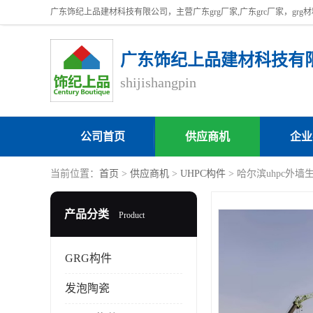
广东饰纪上品建材科技有
shijishangpin
公司首页
供应商机
企业
当前位置：
首页
>
供应商机
>
UHPC构件
> 哈尔滨uhpc外墙
产品分类
Product
GRG构件
发泡陶瓷