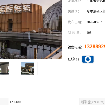
发货地址：
广东省清远
关键词：
哈尔滨uhp
发布日期：
2026-08-07
阅 读 量：
108
1328892
销售电话：
在线QQ：
120-180
断裂能(kN·m/m)