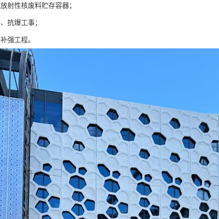
低放射性核废料贮存容器；
防、抗爆工事；
固补强工程。