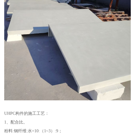
UHPC构件的施工工艺：
1、配合比。
粉料:钢纤维:水=10:（1~3）:9；