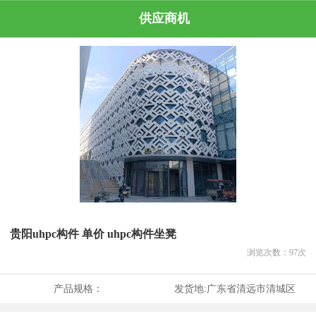
供应商机
贵阳uhpc构件 单价 uhpc构件坐凳
浏览次数：
97
次
产品规格：
发货地:
广东省清远市清城区