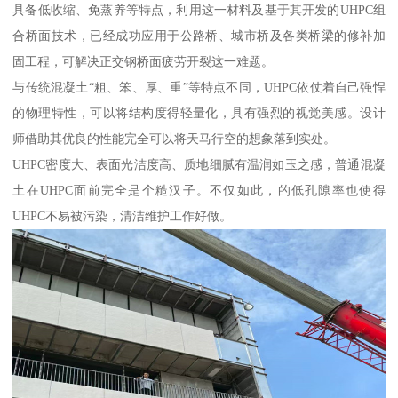
具备低收缩、免蒸养等特点，利用这一材料及基于其开发的UHPC组
合桥面技术，已经成功应用于公路桥、城市桥及各类桥梁的修补加
固工程，可解决正交钢桥面疲劳开裂这一难题。
与传统混凝土“粗、笨、厚、重”等特点不同，UHPC依仗着自己强悍
的物理特性，可以将结构度得轻量化，具有强烈的视觉美感。设计
师借助其优良的性能完全可以将天马行空的想象落到实处。
UHPC密度大、表面光洁度高、质地细腻有温润如玉之感，普通混凝
土在UHPC面前完全是个糙汉子。不仅如此，的低孔隙率也使得
UHPC不易被污染，清洁维护工作好做。