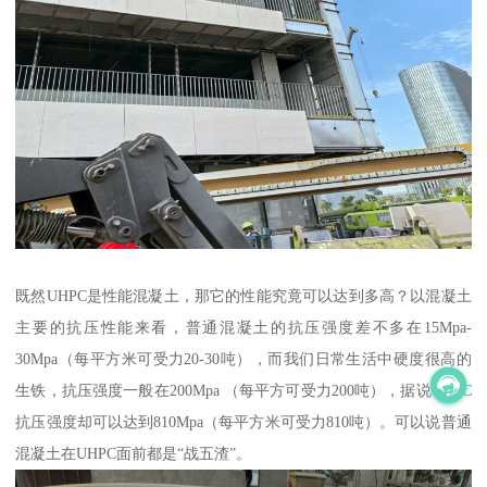
既然UHPC是性能混凝土，那它的性能究竟可以达到多高？以混凝土
主要的抗压性能来看，普通混凝土的抗压强度差不多在15Mpa-
30Mpa（每平方米可受力20-30吨），而我们日常生活中硬度很高的
生铁，抗压强度一般在200Mpa （每平方可受力200吨），据说UHPC
抗压强度却可以达到810Mpa（每平方米可受力810吨）。可以说普通
混凝土在UHPC面前都是“战五渣”。