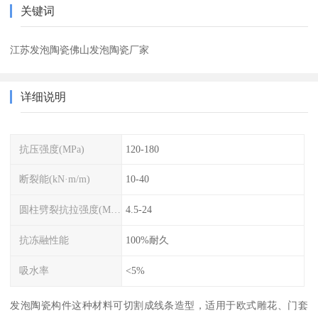
关键词
江苏发泡陶瓷佛山发泡陶瓷厂家
详细说明
抗压强度(MPa)
120-180
断裂能(kN·m/m)
10-40
圆柱劈裂抗拉强度(MPa)
4.5-24
抗冻融性能
100%耐久
吸水率
<5%
发泡陶瓷构件这种材料可切割成线条造型，适用于欧式雕花、门套