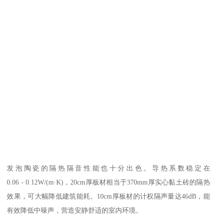
发泡陶瓷的隔热隔音性能也十分出色。导热系数稳定在
0.06 - 0.12W/(m·K)，20cm厚板材相当于370mm厚实心黏土砖的隔热
效果，可大幅降低建筑能耗。10cm厚板材的计权隔声量达46dB，能
有效降低中噪声，营造安静舒适的室内环境。