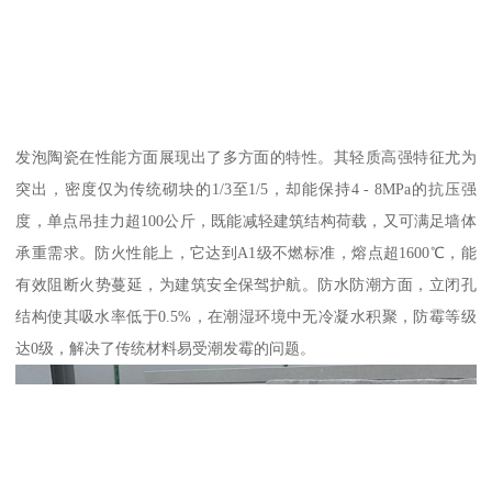
发泡陶瓷在性能方面展现出了多方面的特性。其轻质高强特征尤为
突出，密度仅为传统砌块的1/3至1/5，却能保持4 - 8MPa的抗压强
度，单点吊挂力超100公斤，既能减轻建筑结构荷载，又可满足墙体
承重需求。防火性能上，它达到A1级不燃标准，熔点超1600℃，能
有效阻断火势蔓延，为建筑安全保驾护航。防水防潮方面，立闭孔
结构使其吸水率低于0.5%，在潮湿环境中无冷凝水积聚，防霉等级
达0级，解决了传统材料易受潮发霉的问题。