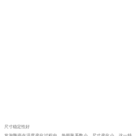
尺寸稳定性好
发泡陶瓷在温度变化过程中，热膨胀系数小，尺寸变化小。这一特