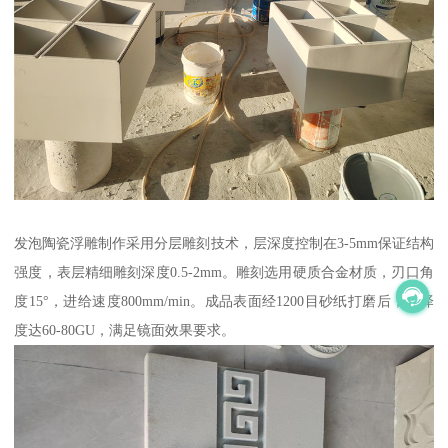
发泡陶瓷浮雕制作采用分层雕刻技术，层深度控制在3-5mm保证结构
强度，表层精细雕刻深度0.5-2mm。雕刻选用硬质合金材质，刃口角
度15°，进给速度800mm/min。成品表面经1200目砂纸打磨后，光泽
度达60-80GU，满足镜面效果要求。