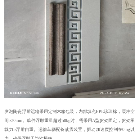
发泡陶瓷浮雕运输采用定制木箱包装，内部填充EPE珍珠棉，缓冲空
间≥30mm。单件浮雕重量超过50kg时，需采用A型货架固定，货架承
载力≥浮雕自重。运输车辆配备减震装置，振动加速度控制在0.5g以
内，确保浮雕无隐性损伤。