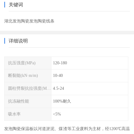
关键词
湖北发泡陶瓷发泡陶瓷线条
详细说明
抗压强度(MPa)
120-180
断裂能(kN·m/m)
10-40
圆柱劈裂抗拉强度(MPa)
4.5-24
抗冻融性能
100%耐久
吸水率
<5%
发泡陶瓷保温板以河道淤泥、煤渣等工业废料为主材，经1200℃高温